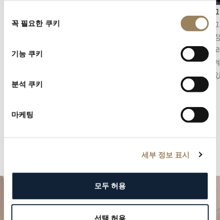
세컨즈 디스플레이
크로노그
동
세컨즈 디스플레이는 시간의 흐름을 정밀하게 파
크로노그
꼭 필요한 쿠키
의
악할 수 있게 해줍니다. 무브먼트의 구조에 따라
시간을 
선
중앙 초침 또는 다이얼 구조에 통합된 오프센터
니다. 브
택
기능 쿠키
스몰 세컨즈의 형태를 취할 수 있습니다.
리고 기
어오고 
분석 쿠키
마케팅
세부 정보 표시
모두 허용
선택 허용