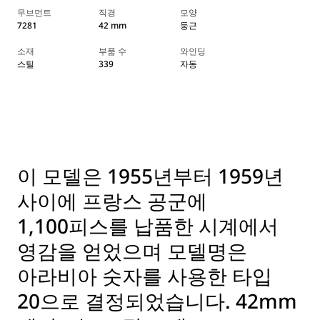
무브먼트
직경
모양
7281
42 mm
둥근
소재
부품 수
와인딩
스틸
339
자동
이 모델은 1955년부터 1959년
사이에 프랑스 공군에
1,100피스를 납품한 시계에서
영감을 얻었으며 모델명은
아라비아 숫자를 사용한 타입
20으로 결정되었습니다. 42mm