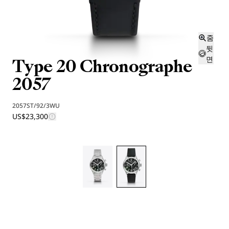
줌
뒷
Type 20 Chronographe
면
2057
2057ST/92/3WU
US$23,300