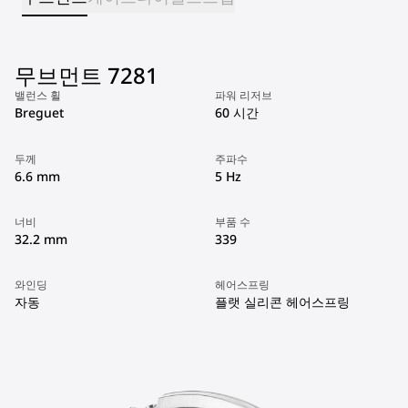
무브먼트 7281
밸런스 휠
파워 리저브
Breguet
60 시간
두께
주파수
6.6 mm
5 Hz
너비
부품 수
32.2 mm
339
와인딩
헤어스프링
자동
플랫 실리콘 헤어스프링