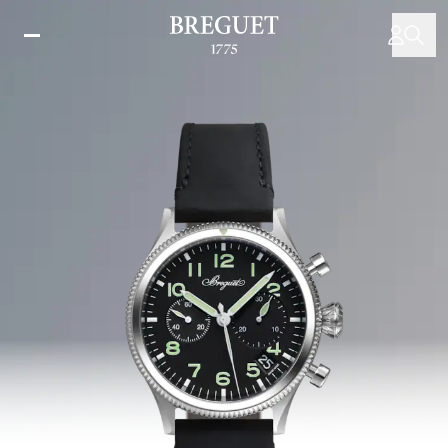
주
요
콘
텐
츠
로
건
너
뛰
기