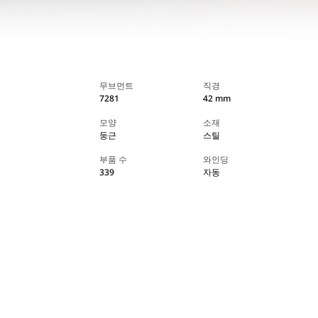
무브먼트
직경
7281
42 mm
모양
소재
둥근
스틸
부품 수
와인딩
339
자동