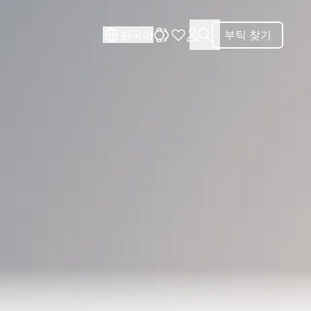
닫기
닫기
한국어
부틱 찾기