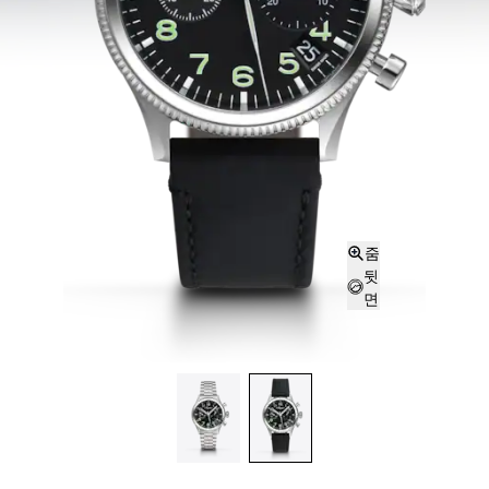
줌
뒷
면