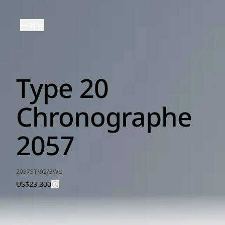
주
요
메뉴
콘
텐
츠
로
Type 20
건
너
뛰
Chronographe
기
2057
2057ST/92/3WU
US$23,300