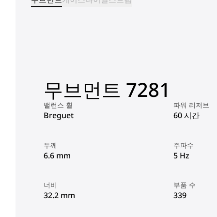
무브먼트 7281
밸런스 휠
파워 리저브
Breguet
60 시간
두께
주파수
6.6 mm
5 Hz
너비
부품 수
32.2 mm
339