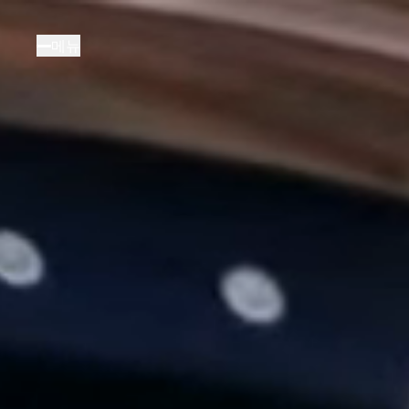
주
요
메뉴
콘
텐
츠
로
건
너
뛰
기