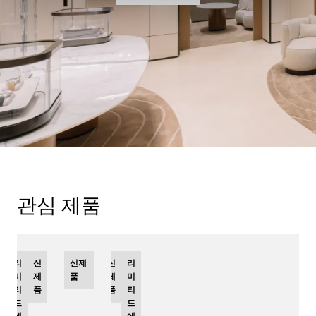
관심 제품
리
신
신제
신
리
미
제
품
제
미
티
품
품
티
드
드