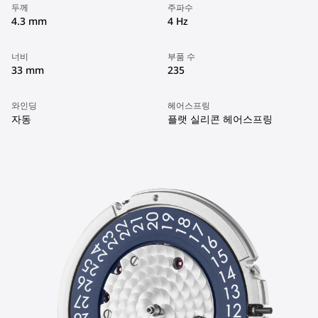
두께
주파수
4.3 mm
4 Hz
너비
부품 수
33 mm
235
와인딩
헤어스프링
자동
플랫 실리콘 헤어스프링