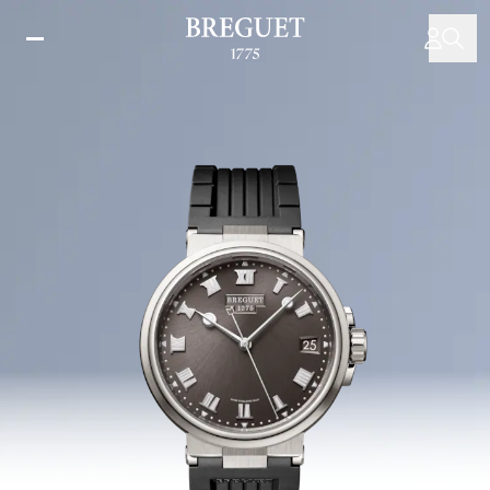
주
요
콘
텐
츠
로
건
너
뛰
기