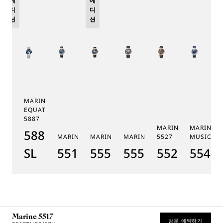
에
에
디
디
션
션
MARINE TOURBILLON
EQUATION MARCHANTE
5887
MARINE CHRONOGR
MARINE 
5887PT/YS/PW0
MARINE 5517
MARINE HORA MUNDI 5555
MARINE HORA MUNDI 5557
5527
MUSICALE
SL
5517BR/Y2/9ZU
5555BH/YS/9WV
5557BR/YS/5WV
5527BR/G3
5547T
Marine 5517
방문 예약하기