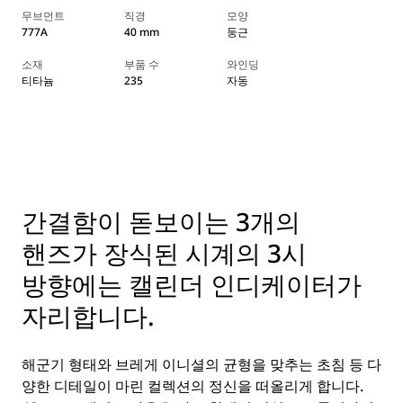
무브먼트
직경
모양
777A
40 mm
둥근
소재
부품 수
와인딩
티타늄
235
자동
간결함이 돋보이는 3개의
핸즈가 장식된 시계의 3시
방향에는 캘린더 인디케이터가
자리합니다.
해군기 형태와 브레게 이니셜의 균형을 맞추는 초침 등 다
양한 디테일이 마린 컬렉션의 정신을 떠올리게 합니다.