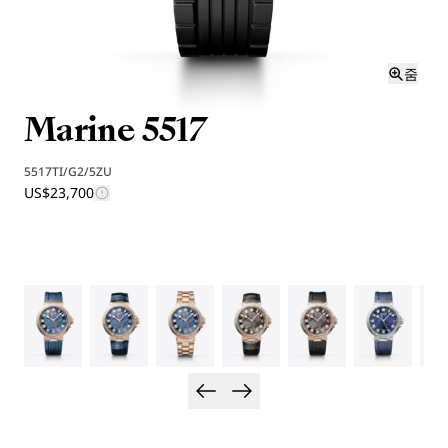
줌
Marine 5517
5517TI/G2/5ZU
US$23,700