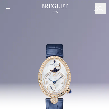
주
요
콘
텐
츠
로
건
너
뛰
기