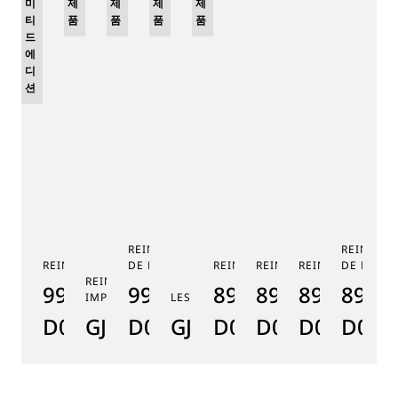
미
제
제
제
제
티
품
품
품
품
드
에
디
션
REINE DE NAPLES PHASE
REINE DE
REINE DE NAPLES 9915
DE LUNE 9935
REINE DE NAPLES 8925
REINE DE NAPLES 8918
REINE DE NAPLE
DE LUNE 
RE
REINE DE NAPLES PERLES
9915BB/58/964
9935BH/4Y/J40
8925BH/5W/J40
8918BB/5D/9
8938BB/8
8908
8
IMPÉRIALES
LES JARDINS DU PETIT TRIANON
D0
GJ29BH89254DD5J4
D0
GJE25BH20.8985DB
D0
D0
D0
D000
D