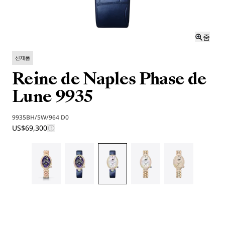
줌
신제품
Reine de Naples Phase de
Lune 9935
9935BH/5W/964 D0
US$69,300