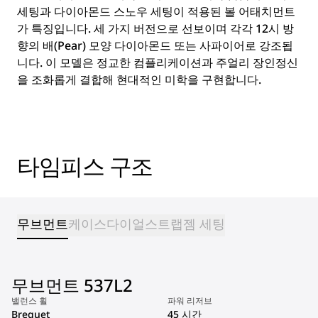
세팅과 다이아몬드 스노우 세팅이 적용된 볼 어태치먼트
가 특징입니다. 세 가지 버전으로 선보이며 각각 12시 방
향의 배(Pear) 모양 다이아몬드 또는 사파이어로 강조됩
니다. 이 모델은 정교한 컴플리케이션과 주얼리 장인정신
을 조화롭게 결합해 현대적인 미학을 구현합니다.
타임피스 구조
무브먼트
케이스
다이얼
스트랩
젬 세팅
무브먼트 537L2
밸런스 휠
파워 리저브
Breguet
45 시간