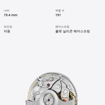
너비
부품 수
19.4 mm
191
와인딩
헤어스프링
자동
플랫 실리콘 헤어스프링