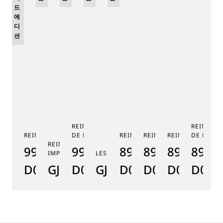
드
에
디
션
REINE DE NAPLES PHASE
REINE DE
REINE DE NAPLES 9915
DE LUNE 9935
REINE DE NAPLES 8925
REINE DE NAPLES 8918
REINE DE NAPLE
DE LUNE 
RE
REINE DE NAPLES PERLES
9915BB/58/964
9935BH/4Y/J40
8925BH/5W/J40
8918BB/5D/9
8938BB/8
8908
8
IMPÉRIALES
LES JARDINS DU PETIT TRIANON
D0
GJ29BH89254DD5J4
D0
GJE25BH20.8985DB
D0
D0
D0
D000
D