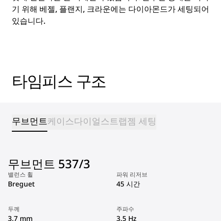
기 위해 베젤, 플랜지, 크라운에는 다이아몬드가 세팅되어
있습니다.
타임피스 구조
무브먼트
케이스
다이얼
스트랩
젬 세팅
무브먼트 537/3
밸런스 휠
파워 리저브
Breguet
45 시간
두께
주파수
3.7 mm
3.5 Hz