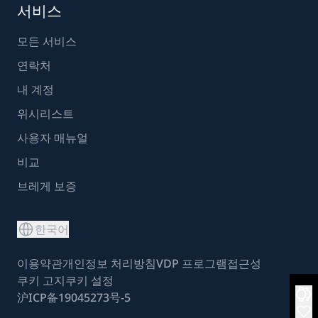
서비스
모든 서비스
연락처
내 계정
위시리스트
사용자 매뉴얼
비교
브레게 보증
한국어
이용약관
개인정보 처리방침
VDP 프로그램
접근성
쿠키 고지
쿠키 설정
沪ICP备19045273号-5