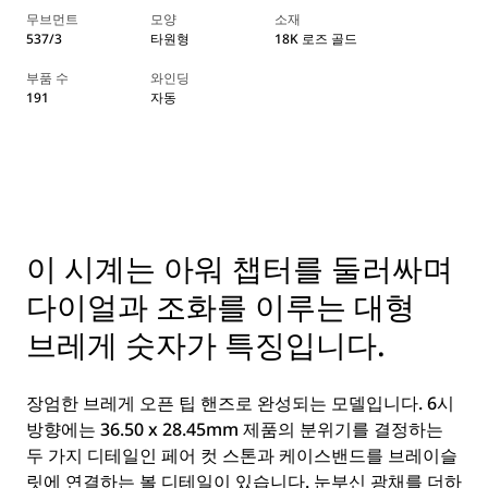
무브먼트
모양
소재
537/3
타원형
18K 로즈 골드
부품 수
와인딩
191
자동
이 시계는 아워 챕터를 둘러싸며
다이얼과 조화를 이루는 대형
브레게 숫자가 특징입니다.
장엄한 브레게 오픈 팁 핸즈로 완성되는 모델입니다. 6시
방향에는 36.50 x 28.45mm 제품의 분위기를 결정하는
두 가지 디테일인 페어 컷 스톤과 케이스밴드를 브레이슬
릿에 연결하는 볼 디테일이 있습니다. 눈부신 광채를 더하