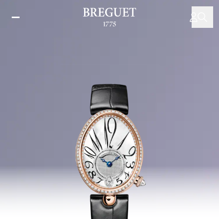
주
요
콘
텐
츠
로
건
너
뛰
기