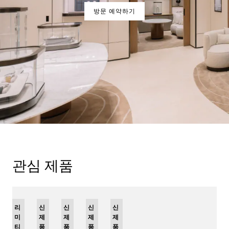
방문 예약하기
관심 제품
리
신
신
신
신
미
제
제
제
제
티
품
품
품
품