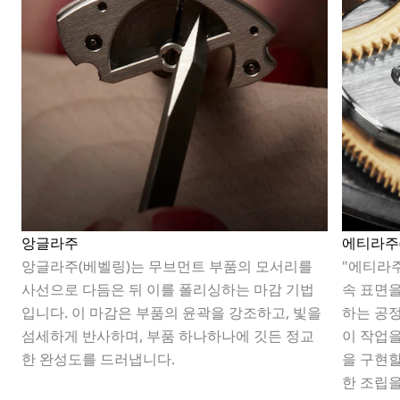
앙글라주
에티라주(é
앙글라주(베벨링)는 무브먼트 부품의 모서리를
"에티라주(
사선으로 다듬은 뒤 이를 폴리싱하는 마감 기법
속 표면
입니다. 이 마감은 부품의 윤곽을 강조하고, 빛을
하는 공
섬세하게 반사하며, 부품 하나하나에 깃든 정교
이 작업
한 완성도를 드러냅니다.
을 구현할
한 조립을