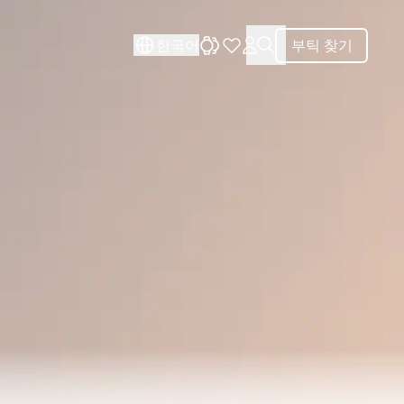
닫기
닫기
한국어
부틱 찾기