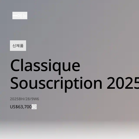
주
요
메뉴
콘
텐
츠
로
신제품
건
너
Classique
뛰
기
Souscription 202
2025BH/28/9W6
US$63,700