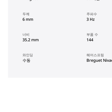
두께
주파수
6 mm
3 Hz
너비
부품 수
35.2 mm
144
와인딩
헤어스프링
수동
Breguet Niv