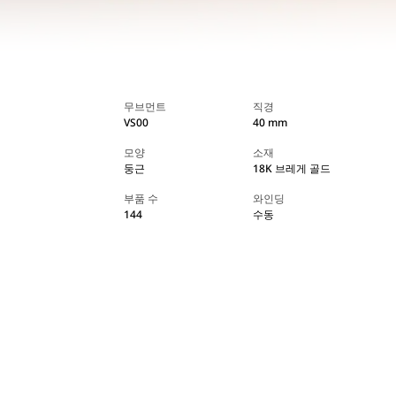
무브먼트
직경
VS00
40 mm
모양
소재
둥근
18K 브레게 골드
부품 수
와인딩
144
수동