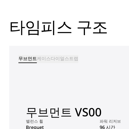
타임피스 구조
무브먼트
케이스
다이얼
스트랩
무브먼트 VS00
밸런스 휠
파워 리저브
Breguet
96 시간