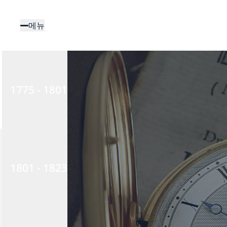
주
요
메뉴
콘
텐
츠
로
건
1775 - 1801
너
뛰
기
1801 - 1823