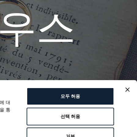
우
스
모두 허용
에 대
을 통
선택 허용
거부