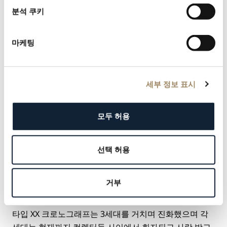
분석 쿠키
마케팅
세부 정보 표시
브레게 장부에서 군용 모델은 타입 20, 민간용 모델은 타
모두 허용
입 XX로 지칭된 점을 주목하자.
타입 XX는 상징적 기능인 플라이백 크로노그래프를 탑재
한 파일럿 워치로 소개되었다. 플라이백 기능은 하단에
선택 허용
있는 푸시버튼을 눌러 크로노그래프 기능을 원점으로 되
돌릴 수 있게 해준다. 이는 비행사와 팀원들의 비행 조작
거부
을 더욱 단순하게 해준 동시에 일련의 연속된 시간을 기
록할 수 있었다.
타입 XX 크로노그래프는 3세대를 거치며 진화했으며 각