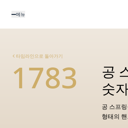
주
요
메뉴
콘
텐
츠
로
건
너
타임라인으로 돌아가기
뛰
1783
기
공 
숫자
공 스프링
형태의 핸