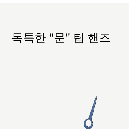
독특한 "문" 팁 핸즈