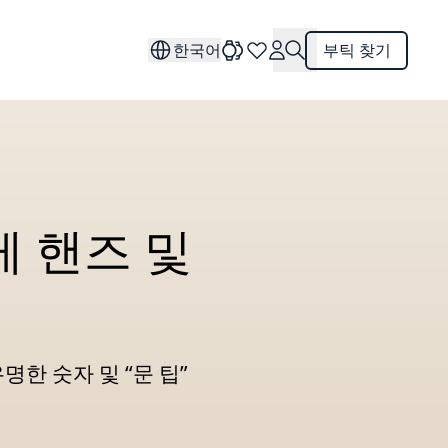
한국어
부틱 찾기
 핸즈 및
한 숫자 및 “문 팁”