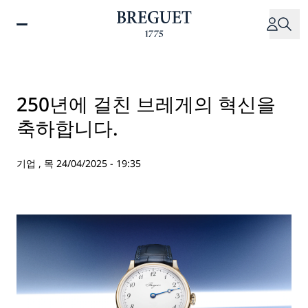
주
요
콘
텐
츠
로
250년에 걸친 브레게의 혁신을
건
축하합니다.
너
뛰
기
기업 ,
목 24/04/2025 - 19:35