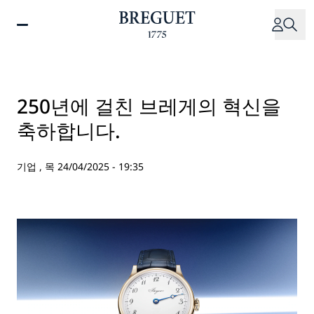
주
요
콘
텐
츠
로
250년에 걸친 브레게의 혁신을
건
축하합니다.
너
뛰
기
기업 ,
목 24/04/2025 - 19:35