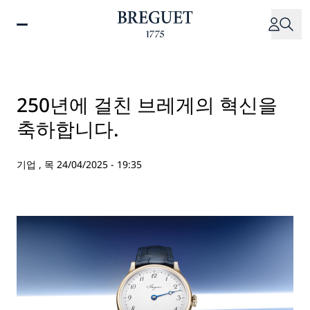
주
요
콘
텐
츠
로
250년에 걸친 브레게의 혁신을
건
축하합니다.
너
뛰
기
기업 ,
목 24/04/2025 - 19:35