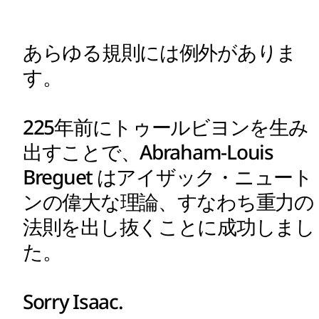
あらゆる規則には例外がありま
す。
225年前にトゥールビヨンを生み
出すことで、Abraham-Louis
Breguet はアイザック・ニュート
ンの偉大な理論、すなわち重力の
法則を出し抜くことに成功しまし
た。
Sorry Isaac.