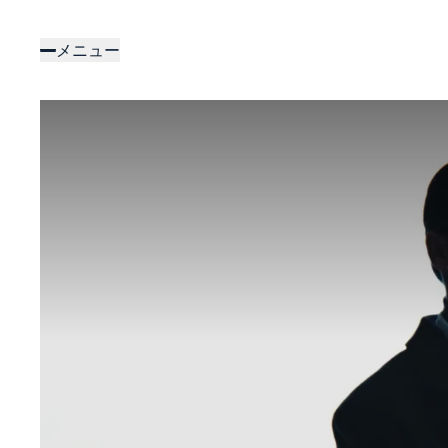
メ
イ
メニュー
ン
コ
ン
テ
ン
ツ
に
移
動