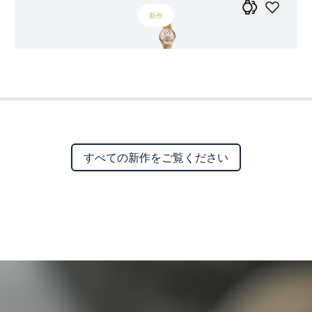
新作
すべての新作をご覧ください