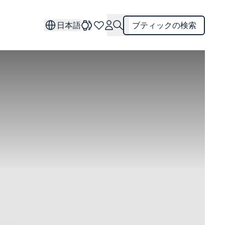
日本語
ブティックの検索