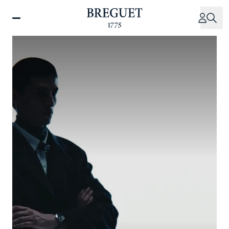
メ
イ
ン
コ
ン
テ
ン
ツ
に
移
動