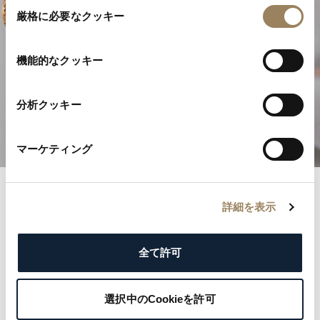
同
厳格に必要なクッキー
意
の
選
機能的なクッキー
高級時計製造の卓越性
択
分析クッキー
複雑機構を発見する
マーケティング
詳細を表示
ブレゲ記録
名誉あるブレゲ登録簿とともに歴史の記録へと足を踏
全て許可
み入れましょう。各記録は、王侯から文化的アイコン
まで名だたる顧客の優雅さと気品を物語っています。
選択中のCookieを許可
ブレゲの遺産を形づくった著名な名前を探り、ご自身