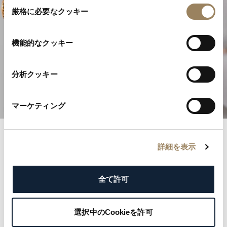
同
厳格に必要なクッキー
意
の
選
機能的なクッキー
高級時計製造の卓越性
択
分析クッキー
複雑機構を発見する
マーケティング
詳細を表示
ブレゲ記録
名誉あるブレゲ登録簿とともに歴史の記録へと足を踏
全て許可
み入れましょう。各記録は、王侯から文化的アイコン
まで名だたる顧客の優雅さと気品を物語っています。
選択中のCookieを許可
ブレゲの遺産を形づくった著名な名前を探り、ご自身