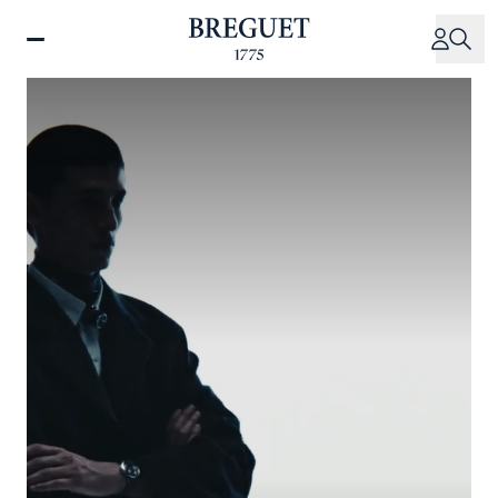
メ
イ
ン
コ
ン
テ
ン
ツ
に
移
動