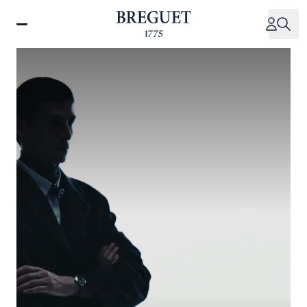
メ
イ
ン
コ
ン
テ
ン
ツ
に
移
動