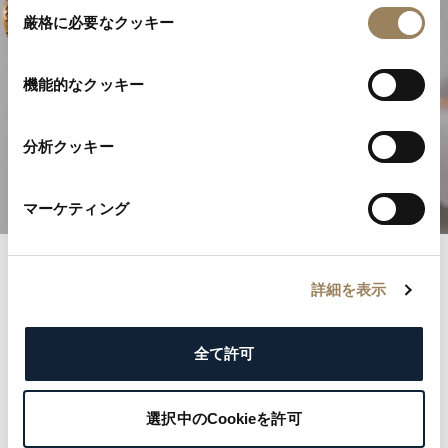
同
厳格に必要なクッキー
意
の
選
機能的なクッキー
高級時計製造の卓越性
択
分析クッキー
複雑機構を発見する
マーケティング
詳細を表示
ブレゲ記録
名誉あるブレゲ登録簿とともに歴史の記録へと足を踏
全て許可
み入れましょう。各記録は、王侯から文化的アイコン
まで名だたる顧客の優雅さと気品を物語っています。
選択中のCookieを許可
ブレゲの遺産を形づくった著名な名前を探り、ご自身