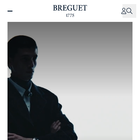
メ
イ
ン
コ
ン
テ
ン
ツ
に
移
動