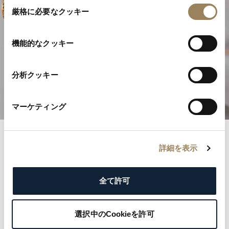
同
厳格に必要なクッキー
意
の
選
機能的なクッキー
高級時計製造の卓越性
択
分析クッキー
複雑機構を発見する
マーケティング
詳細を表示
ブレゲ記録
名誉あるブレゲ登録簿とともに歴史の記録へと足を踏
全て許可
み入れましょう。各記録は、王侯から文化的アイコン
まで名だたる顧客の優雅さと気品を物語っています。
選択中のCookieを許可
ブレゲの遺産を形づくった著名な名前を探り、ご自身