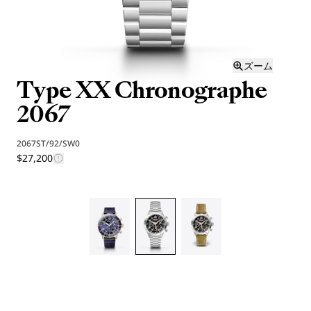
ズーム
Type XX Chronographe
2067
2067ST/92/SW0
$27,200