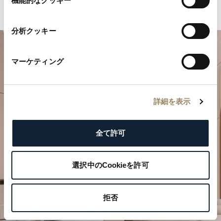
機能的なクッキー
択
分析クッキー
マーケティング
詳細を表示
特別なひとときを計画する
全て許可
ブレゲの時計作品をぜひブティックでご覧ください。
選択中のCookieを許可
ご来店を予約する
拒否