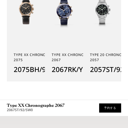
TYPE XX CHRONOGRAPHE
TYPE XX CHRONOGRAPHE
TYPE 20 CHRONOGR
2075
2067
2057
2075BH/99/398
2067RK/Y9/9WU
2057ST/92
Type XX Chronographe 2067
予約する
2067ST/92/SW0
* 希望小売価格