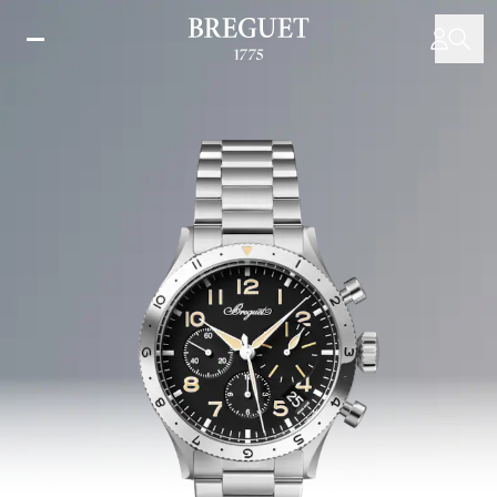
メ
イ
ン
コ
ン
テ
ン
ツ
に
移
動