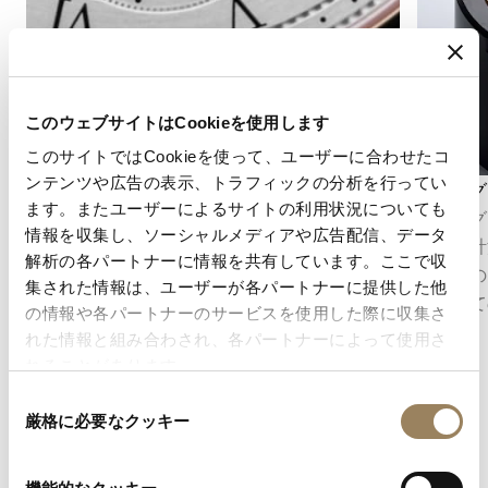
このウェブサイトはCookieを使用します
このサイトではCookieを使って、ユーザーに合わせたコ
ンテンツや広告の表示、トラフィックの分析を行ってい
秒表示
クロノグ
ます。またユーザーによるサイトの利用状況についても
秒表示は、時の流れを正確に把握することを可
クロノグ
情報を収集し、ソーシャルメディアや広告配信、データ
能にします。ムーブメントの構造に応じて、セ
精密に計
解析の各パートナーに情報を共有しています。ここで収
ンターセコンドとして表示される場合もあれ
は、その
集された情報は、ユーザーが各パートナーに提供した他
ば、文字盤のデザインに組み込まれたオフセン
械として
の情報や各パートナーのサービスを使用した際に収集さ
ターのスモールセコンドとして表示される場合
れた情報と組み合わされ、各パートナーによって使用さ
もあります。
れることがあります。
同
厳格に必要なクッキー
意
の
選