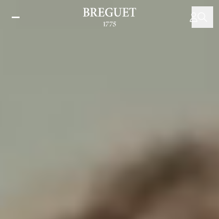
メ
イ
ン
コ
ン
テ
ン
ツ
に
移
動