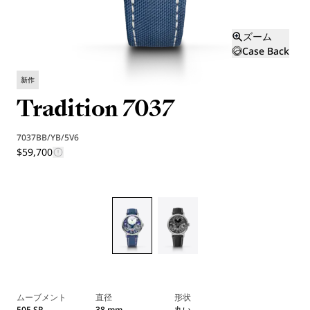
ズーム
Case Back
新作
Tradition 7037
7037BB/YB/5V6
$59,700
ムーブメント
直径
形状
505 SR
38 mm
丸い