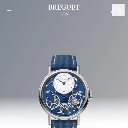
メ
イ
ン
コ
ン
テ
ン
ツ
に
移
動