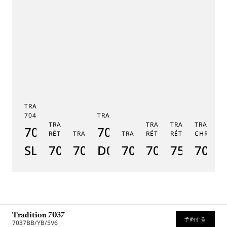
TRADITION TOURBILLON
7047
TRADITION 7038
TRADITION SECONDE
TRADITION SECONDE
TRADITION QUA
TRADITI
7047PT/YY/5ZU
7038BB/N9/7V6
RÉTROGRADE 7097
TRADITION GMT 7067
TRADITION 7037
RÉTROGRADE 7035
RÉTROGRADE 75
CHRONOG
TR
SL
7097BR/GB/3WU
7067PT/NM/5W601
D0
7037PT/N9/5V6
7035BH/H2/9
7597BB/
7077
7
Tradition 7037
予約する
7037BB/YB/5V6