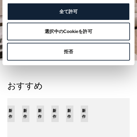
全て許可
選択中のCookieを許可
拒否
おすすめ
限
新
新
新
新
新
限
新
定
作
作
作
作
作
定
作
モ
モ
デ
デ
ル
ル