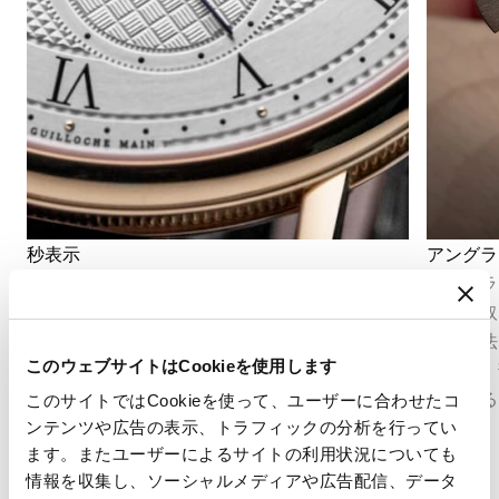
秒表示
アングラ
秒表示は、時の流れを正確に把握することを可
アングラ
能にします。ムーブメントの構造に応じて、セ
ジに面取
ンターセコンドとして表示される場合もあれ
上げ技法
このウェブサイトはCookieを使用します
ば、文字盤のデザインに組み込まれたオフセン
反射し、
ターのスモールセコンドとして表示される場合
部に至る
このサイトではCookieを使って、ユーザーに合わせたコ
もあります。
します。
ンテンツや広告の表示、トラフィックの分析を行ってい
ます。またユーザーによるサイトの利用状況についても
情報を収集し、ソーシャルメディアや広告配信、データ