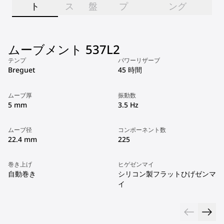
ト
ス
盤
プ
ング
ムーブメント 537L2
テンプ
パワーリザーブ
Breguet
45 時間
ムーブ厚
振動数
5 mm
3.5 Hz
ムーブ径
コンポーネント数
22.4 mm
225
巻き上げ
ヒゲゼンマイ
自動巻き
シリコン製フラットひげゼンマ
イ