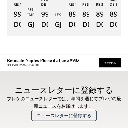
REINE DE NAPLES 9915
DE LUNE 9935
REINE DE NAPLES 8925
REINE DE NAPLES 8918
REINE DE NAPLE
DE LUNE 
RE
REINE DE NAPLES PERLES
9915BB/58/964
9935BH/4Y/J40
8925BH/5W/J40
8918BB/5D/9
8938BB/8
8908
8
IMPÉRIALES
LES JARDINS DU PETIT TRIANON
D0
GJ29BH89254DD5J4
D0
GJE25BH20.8985DB
D0
D0
D0
D000
D
Reine de Naples Phase de Lune 9935
予約する
9935BH/5W/964 D0
推奨小売価格 (税込)
ニュースレターに登録する
ブレゲのニュースレターでは、年間を通じてブレゲの最
新ニュースをお届けします。
ニュースレターに登録する