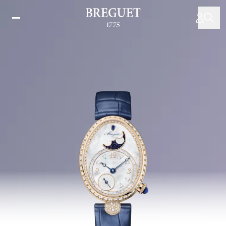
メ
イ
ン
コ
ン
テ
ン
ツ
に
移
動