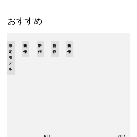
おすすめ
限
新
新
新
新
定
作
作
作
作
モ
デ
ル
REINE DE NAPLES PHASE
REINE DE