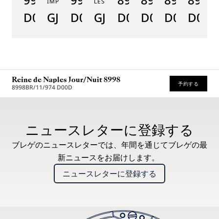
IMPÉRIALES
LES JARDINS DU PETIT TRIANON
D0
GJ29BH89254DD5J4
D0
GJE25BH20.8985DB
D0
D0
D0
D000
D
Reine de Naples Jour/Nuit 8998
予約する
8998BR/11/974 D00D
* 希望小売価格
ニュースレターに登録する
ブレゲのニュースレターでは、年間を通じてブレゲの最
新ニュースをお届けします。
ニュースレターに登録する