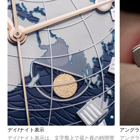
デイ/ナイト表示
アングラ
デイ/ナイト表示は、文字盤上で昼と夜の時間帯
アングラ