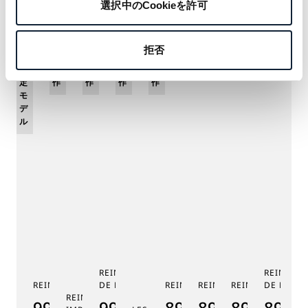
選択中のCookieを許可
おすすめ
拒否
限
新
新
新
新
定
作
作
作
作
モ
デ
ル
REINE DE NAPLES PHASE
REINE DE
REINE DE NAPLES 9915
DE LUNE 9935
REINE DE NAPLES 8925
REINE DE NAPLES 8918
REINE DE NAPLE
DE LUNE 
RE
REINE DE NAPLES PERLES
9915BB/58/964
9935BH/4Y/J40
8925BH/5W/J40
8918BB/5D/9
8938BB/8
8908
8