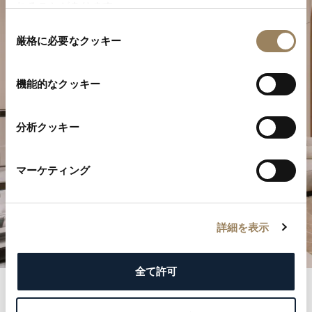
れることがあります。
同
厳格に必要なクッキー
特別なひとときを計画する
意
の
ブレゲの時計作品をぜひブティックでご覧ください。
選
機能的なクッキー
択
ご来店を予約する
分析クッキー
マーケティング
詳細を表示
全て許可