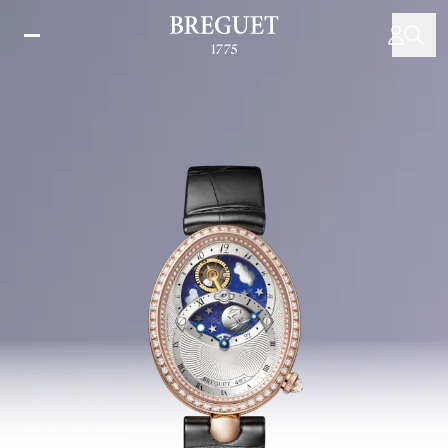
メ
イ
ン
コ
ン
テ
ン
ツ
に
移
動