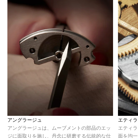
アングラージュ
エティラ
アングラージュは、ムーブメントの部品のエッ
エティラ
ジに面取りを施し、丹念に研磨する伝統的な仕
面を均一