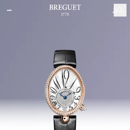
メ
イ
ン
コ
ン
テ
ン
ツ
に
移
動