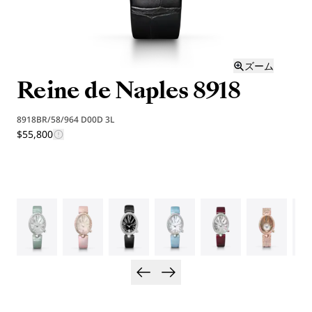
ズーム
Reine de Naples 8918
8918BR/58/964 D00D 3L
$55,800