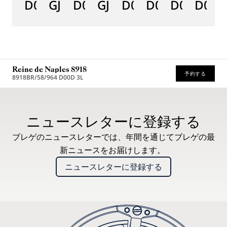
D0
GJ29BH89254DD5J4
D0
GJE25BH20.8985DB
D0
D0
D0
D000
D
Reine de Naples 8918
予約する
8918BR/58/964 D00D 3L
推奨小売価格 (税込)
ニュースレターに登録する
ブレゲのニュースレターでは、年間を通じてブレゲの最
新ニュースをお届けします。
ニュースレターに登録する