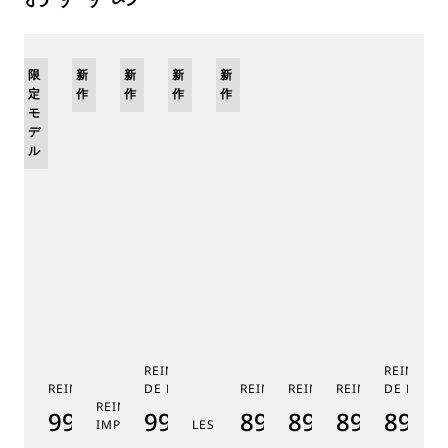
限
新
新
新
新
定
作
作
作
作
モ
デ
ル
REINE DE NAPLES PHASE
REINE DE
REINE DE NAPLES 9915
DE LUNE 9935
REINE DE NAPLES 8925
REINE DE NAPLES 8918
REINE DE NAPLE
DE LUNE 
RE
REINE DE NAPLES PERLES
9915BB/58/964
9935BH/4Y/J40
8925BH/5W/J40
8918BB/5D/9
8938BB/8
8908
8
IMPÉRIALES
LES JARDINS DU PETIT TRIANON