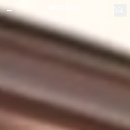
メ
イ
ン
コ
ン
テ
ン
ツ
に
移
動