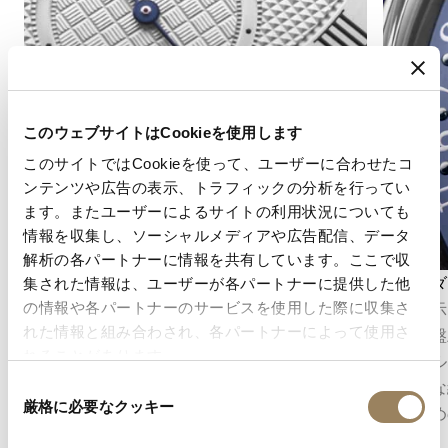
このウェブサイトはCookieを使用します
このサイトではCookieを使って、ユーザーに合わせたコ
ンテンツや広告の表示、トラフィックの分析を行ってい
ます。またユーザーによるサイトの利用状況についても
情報を収集し、ソーシャルメディアや広告配信、データ
解析の各パートナーに情報を共有しています。ここで収
秒表示
カレンダ
集された情報は、ユーザーが各パートナーに提供した他
秒表示は、時の流れを正確に把握することを可
日付表示
の情報や各パートナーのサービスを使用した際に収集さ
れた情報と組み合わされ、各パートナーによって使用さ
能にします。ムーブメントの構造に応じて、セ
て文字盤
れることがあります。
ンターセコンドとして表示される場合もあれ
シンプル
ば、文字盤のデザインに組み込まれたオフセン
の精密な
同
厳格に必要なクッキー
意
ターのスモールセコンドとして表示される場合
するため
の
もあります。