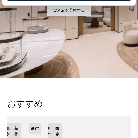
ご来店を予約する
おすすめ
限
新
新作
新
限
定
作
作
定