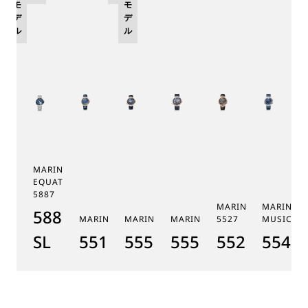
モ
モ
デ
デ
ル
ル
MARINE TOURBILLON
EQUATION MARCHANTE
5887
MARINE CHRONOGR
MARINE 
5887PT/YS/PW0
MARINE 5517
MARINE HORA MUNDI 5555
MARINE HORA MUNDI 5557
5527
MUSICALE
SL
5517BR/Y2/9ZU
5555BH/YS/9WV
5557BR/YS/5WV
5527BR/G3
5547T