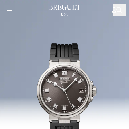
メ
イ
ン
コ
ン
テ
ン
ツ
に
移
動