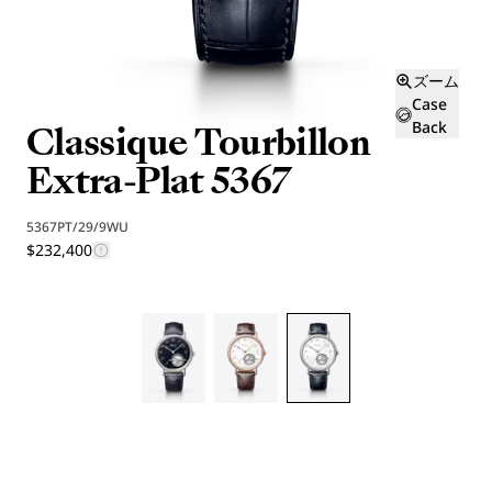
ズーム
Case
Classique Tourbillon
Back
Extra-Plat 5367
5367PT/29/9WU
$232,400