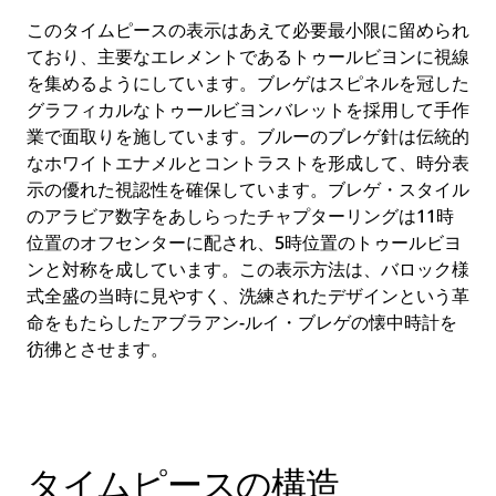
このタイムピースの表示はあえて必要最小限に留められ
ており、主要なエレメントであるトゥールビヨンに視線
を集めるようにしています。ブレゲはスピネルを冠した
グラフィカルなトゥールビヨンバレットを採用して手作
業で面取りを施しています。ブルーのブレゲ針は伝統的
なホワイトエナメルとコントラストを形成して、時分表
示の優れた視認性を確保しています。ブレゲ・スタイル
のアラビア数字をあしらったチャプターリングは11時
位置のオフセンターに配され、5時位置のトゥールビヨ
ンと対称を成しています。この表示方法は、バロック様
式全盛の当時に見やすく、洗練されたデザインという革
命をもたらしたアブラアン-ルイ・ブレゲの懐中時計を
彷彿とさせます。
タイムピースの構造