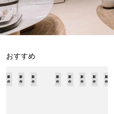
おすすめ
新
限
新
新
新
限
新
限
新
限
新
新
新
作
定
作
作
作
定
作
定
作
定
作
作
作
モ
モ
モ
モ
デ
デ
デ
デ
ル
ル
ル
ル