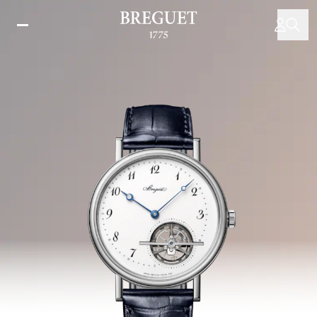
メ
イ
ン
コ
ン
テ
ン
ツ
に
移
動