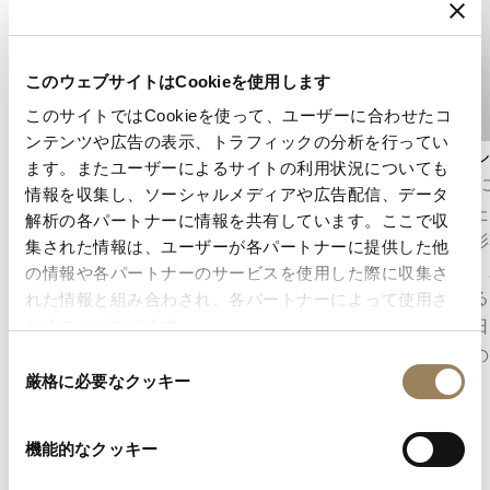
このウェブサイトはCookieを使用します
このサイトではCookieを使って、ユーザーに合わせたコ
ンテンツや広告の表示、トラフィックの分析を行ってい
秒表示
トゥール
ます。またユーザーによるサイトの利用状況についても
秒表示は、時の流れを正確に把握することを可
1801
情報を収集し、ソーシャルメディアや広告配信、データ
能にします。ムーブメントの構造に応じて、セ
明された
解析の各パートナーに情報を共有しています。ここで収
ンターセコンドとして表示される場合もあれ
重力の影
集された情報は、ユーザーが各パートナーに提供した他
ば、文字盤のデザインに組み込まれたオフセン
構です。
の情報や各パートナーのサービスを使用した際に収集さ
ターのスモールセコンドとして表示される場合
に収める
れた情報と組み合わされ、各パートナーによって使用さ
もあります。
り、今日
れることがあります。
な発明の
同
厳格に必要なクッキー
意
の
選
機能的なクッキー
択