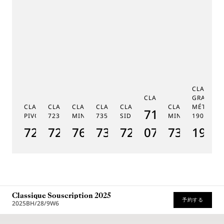
CLASSIQ
CLASSIQUE 7185
GRANDE 
CLASSIQUE RÉGULATEUR À
CLASSIQUE PHASE DE LUNE
CLASSIQUE RÉPÉTITION
CLASSIQUE TOURBILLON
CLASSIQUE TOURBILLON
CLASSIQUE RÉPÉ
MÉTIERS 
7185BH/159/
PIVOT MAGNÉTIQUE 7225
7235
MINUTES 7637
7357
SIDÉRAL 7255
MINUTES 7365
1905
CL
7225BH/0H/9V6
7235BH/0H/9V6
7637BB/2Y/9ZU
7357BH/1H/386
7255PT/2N/9VU
07
7365BH/2
1905
7
Classique Souscription 2025
予約する
2025BH/28/9W6
推奨小売価格 (税込)