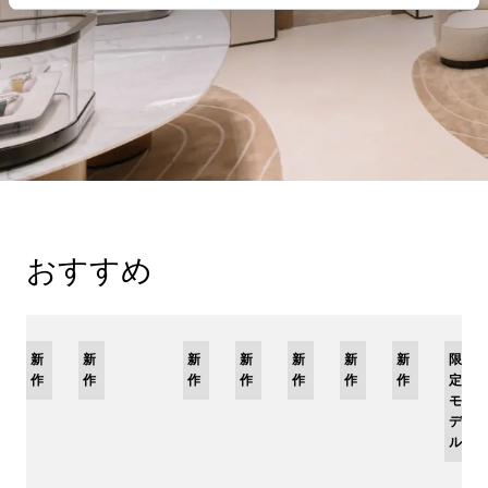
おすすめ
新
限
新
新
限
新
限
新
限
新
新
新
限
作
定
作
作
定
作
定
作
定
作
作
作
定
モ
モ
モ
モ
モ
デ
デ
デ
デ
デ
ル
ル
ル
ル
ル