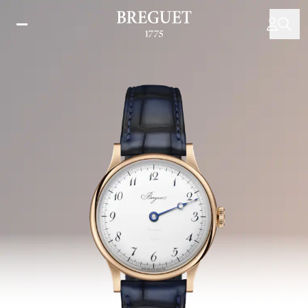
メ
イ
ン
コ
ン
テ
ン
ツ
に
移
動