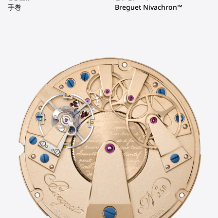
手巻
Breguet Nivachron™