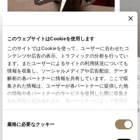
このウェブサイトはCookieを使用します
このサイトではCookieを使って、ユーザーに合わせたコ
ンテンツや広告の表示、トラフィックの分析を行ってい
アングラージュ
グラン・
ます。またユーザーによるサイトの利用状況についても
アングラージュは、ムーブメントの部品のエッ
グラン・
情報を収集し、ソーシャルメディアや広告配信、データ
ジに面取りを施し、丹念に研磨する伝統的な仕
極めて高
解析の各パートナーに情報を共有しています。ここで収
上げ技法です。磨き上げられた面が光を美しく
に満ちた
集された情報は、ユーザーが各パートナーに提供した他
反射し、部品の輪郭を際立たせるとともに、細
た技術と
の情報や各パートナーのサービスを使用した際に収集さ
れた情報と組み合わされ、各パートナーによって使用さ
部に至るまで追求された精度と職人技を映し出
情が磨き
れることがあります。
します。
決まる極
同
厳格に必要なクッキー
意
の