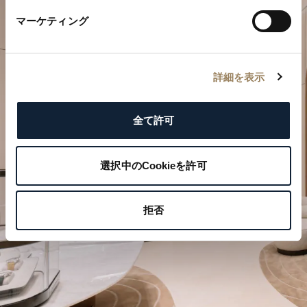
マーケティング
詳細を表示
特別なひとときを計画する
全て許可
ブレゲの時計作品をぜひブティックでご覧ください。
選択中のCookieを許可
ご来店を予約する
拒否