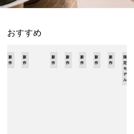
おすすめ
限
新
新
新
限
新
限
新
限
新
新
新
限
定
作
作
作
定
作
定
作
定
作
作
作
定
モ
モ
モ
モ
モ
デ
デ
デ
デ
デ
ル
ル
ル
ル
ル