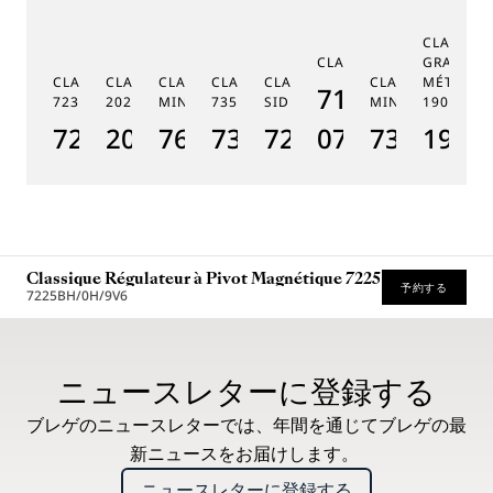
CLASSIQ
CLASSIQUE 7185
GRANDE 
CLASSIQUE PHASE DE LUNE
CLASSIQUE SOUSCRIPTION
CLASSIQUE RÉPÉTITION
CLASSIQUE TOURBILLON
CLASSIQUE TOURBILLON
CLASSIQUE RÉPÉ
MÉTIERS 
7185BH/159/
7235
2025
MINUTES 7637
7357
SIDÉRAL 7255
MINUTES 7365
1905
CL
7235BH/0H/9V6
2025BH/28/9W6
7637BB/2Y/9ZU
7357BH/1H/386
7255PT/2N/9VU
07
7365BH/2
1905
7
Classique Régulateur à Pivot Magnétique 7225
予約する
7225BH/0H/9V6
推奨小売価格 (税込)
ニュースレターに登録する
ブレゲのニュースレターでは、年間を通じてブレゲの最
新ニュースをお届けします。
ニュースレターに登録する