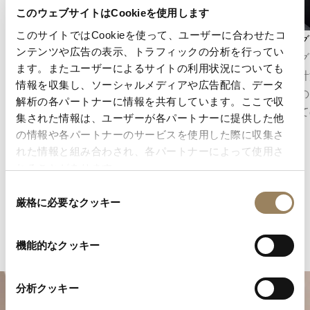
このウェブサイトはCookieを使用します
このサイトではCookieを使って、ユーザーに合わせたコ
秒表示
クロノグ
ンテンツや広告の表示、トラフィックの分析を行ってい
秒表示は、時の流れを正確に把握することを可
クロノグ
ます。またユーザーによるサイトの利用状況についても
能にします。ムーブメントの構造に応じて、セ
精密に計
情報を収集し、ソーシャルメディアや広告配信、データ
ンターセコンドとして表示される場合もあれ
は、その
解析の各パートナーに情報を共有しています。ここで収
ば、文字盤のデザインに組み込まれたオフセン
械として
集された情報は、ユーザーが各パートナーに提供した他
ターのスモールセコンドとして表示される場合
の情報や各パートナーのサービスを使用した際に収集さ
もあります。
れた情報と組み合わされ、各パートナーによって使用さ
れることがあります。
同
厳格に必要なクッキー
意
の
選
機能的なクッキー
択
分析クッキー