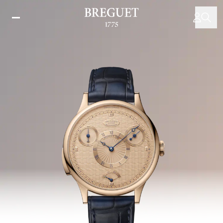
メ
イ
ン
コ
ン
テ
ン
ツ
に
移
動