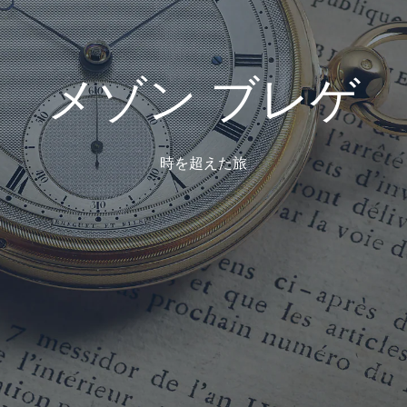
メ
ゾ
ン
ブ
レ
ゲ
時
を
超
え
た
旅