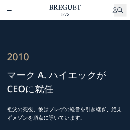
メ
イ
ン
コ
ン
テ
ン
ツ
2010
に
移
マーク A. ハイエックが
動
CEOに就任
祖父の死後、彼はブレゲの経営を引き継ぎ、絶え
ずメゾンを頂点に導いています。