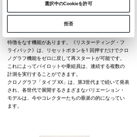
帳では軍用モデルは「タイプ 20」、民間用モデルは
選択中のCookieを許可
「タイプ XX」と呼ばれていた点です。
クロノグラフを搭載したパイロットウォッチとして発
拒否
表された「タイプ XX」は、クロノグラフに《リスター
ティング・フライバック》というこの時計の代表的な
特徴をなす機能があります。《リスターティング・フ
ライバック》は、リセットボタンを1 回押すだけでクロ
ノグラフ機能をゼロに戻して再スタートが可能です。
これによってパイロットや乗組員は、連続する複数の
計測を実行することができます。
クロノグラフ「タイプ XX」は、第3世代まで続いて発表
され、各世代で展開するさまざまなバリエーション・
モデルは、今やコレクターたちの垂涎の的になってい
ます。