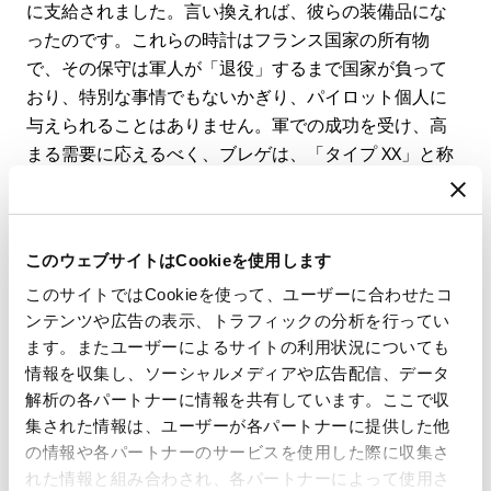
に支給されました。言い換えれば、彼らの装備品にな
ったのです。これらの時計はフランス国家の所有物
で、その保守は軍人が「退役」するまで国家が負って
おり、特別な事情でもないかぎり、パイロット個人に
与えられることはありません。軍での成功を受け、高
まる需要に応えるべく、ブレゲは、「タイプ XX」と称
する民間用モデルの製造にも乗り出しました。このモ
デルは、それから長年に渡って民間の個人パイロット
や、クロノグラフ愛好家たちに喜びをもたらすことに
このウェブサイトはCookieを使用します
なります。
このサイトではCookieを使って、ユーザーに合わせたコ
ンテンツや広告の表示、トラフィックの分析を行ってい
ます。またユーザーによるサイトの利用状況についても
情報を収集し、ソーシャルメディアや広告配信、データ
解析の各パートナーに情報を共有しています。ここで収
集された情報は、ユーザーが各パートナーに提供した他
の情報や各パートナーのサービスを使用した際に収集さ
れた情報と組み合わされ、各パートナーによって使用さ