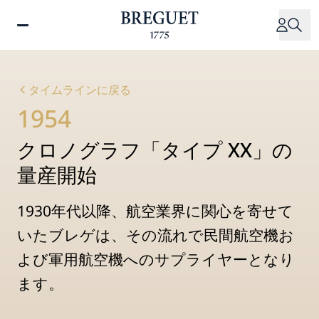
メ
イ
ン
コ
ン
タイムラインに戻る
テ
1954
ン
ツ
クロノグラフ「タイプ XX」の
に
移
量産開始
動
1930年代以降、航空業界に関心を寄せて
いたブレゲは、その流れで民間航空機お
よび軍用航空機へのサプライヤーとなり
ます。