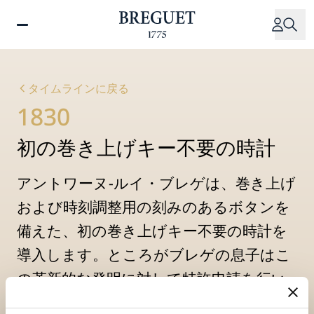
メ
イ
ン
コ
ン
タイムラインに戻る
テ
1830
ン
ツ
初の巻き上げキー不要の時計
に
移
動
アントワーヌ-ルイ・ブレゲは、巻き上げ
および時刻調整用の刻みのあるボタンを
備えた、初の巻き上げキー不要の時計を
導入します。ところがブレゲの息子はこ
の革新的な発明に対して特許申請を行い
ませんでした。