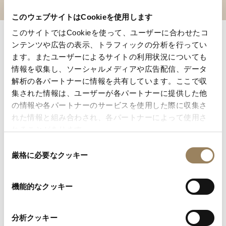
このウェブサイトはCookieを使用します
このサイトではCookieを使って、ユーザーに合わせたコ
ンテンツや広告の表示、トラフィックの分析を行ってい
アントワーヌ-ルイ・ブレゲによって製造された初の巻
ます。またユーザーによるサイトの利用状況についても
上げリューズ搭載の時計。1830年12月30日、シャル
情報を収集し、ソーシャルメディアや広告配信、データ
ル・ド・レピーヌ伯爵はブレゲよりウォッチ no.4952
解析の各パートナーに情報を共有しています。ここで収
を購入します。この時計には吊り環の中に刻みのある
集された情報は、ユーザーが各パートナーに提供した他
ボタンが備えられ、針の調整と時計の巻上げの2つの機
の情報や各パートナーのサービスを使用した際に収集さ
能をつかさどりました。この時、現代の巻上げ式のリ
れた情報と組み合わされ、各パートナーによって使用さ
ューズが誕生したのです。ブレゲの息子は当時、この
れることがあります。
革新的な発明に対して特許申請を行いませんでした。
同
ブレゲ ハーフクォーター ミニッツリピーターウォッチ
厳格に必要なクッキー
意
No.4288。巻上げキーのない、吊り環部分に巻上げ用リ
の
ューズを備えた初のウォッチ。1836年10月31日、テオ
選
機能的なクッキー
択
ドール・イェルモロフ氏が購入
分析クッキー