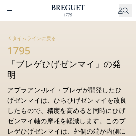
メ
イ
ン
コ
ン
タイムラインに戻る
テ
1795
ン
ツ
「ブレゲひげゼンマイ」の発
に
移
明
動
アブラアン-ルイ・ブレゲが開発したひ
げゼンマイは、ひらひげゼンマイを改良
したもので、精度を高めると同時にひげ
ゼンマイ軸の摩耗を軽減します。このブ
レゲひげゼンマイは、外側の端が内側に