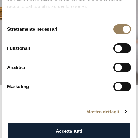
raccolto dal tuo utilizzo dei loro servizi.
Selezione
Strettamente necessari
del
L'Eccellenza dell'Alta
consenso
Orologeria
Funzionali
Scoprite le nostre complicazioni
Analitici
Marketing
Registri Breguet
Mostra dettagli
Entrate negli annali della storia con il prestigioso registro
Breguet. Ogni iscrizione è una testimonianza
Accetta tutti
dell’eleganza e della distinzione della nostra clientela,