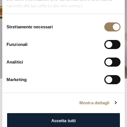
raccolto dal tuo utilizzo dei loro servizi.
Selezione
Strettamente necessari
del
L'Eccellenza dell'Alta
consenso
Orologeria
Funzionali
Scoprite le nostre complicazioni
Analitici
Marketing
Registri Breguet
Mostra dettagli
Entrate negli annali della storia con il prestigioso registro
Breguet. Ogni iscrizione è una testimonianza
Accetta tutti
dell’eleganza e della distinzione della nostra clientela,