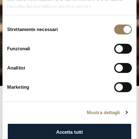
raccolto dal tuo utilizzo dei loro servizi.
Selezione
Strettamente necessari
del
L'Eccellenza dell'Alta
consenso
Orologeria
Funzionali
Scoprite le nostre complicazioni
Analitici
Marketing
Registri
Breguet
Mostra dettagli
Entrate
negli
annali
della
storia
con
il
prestigioso
registro
Breguet.
Ogni
iscrizione
è
una
testimonianza
Accetta tutti
dell’eleganza
e
della
distinzione
della
nostra
clientela,