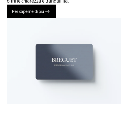
offrirle chiarezza e tranquillità.
Per saperne di più