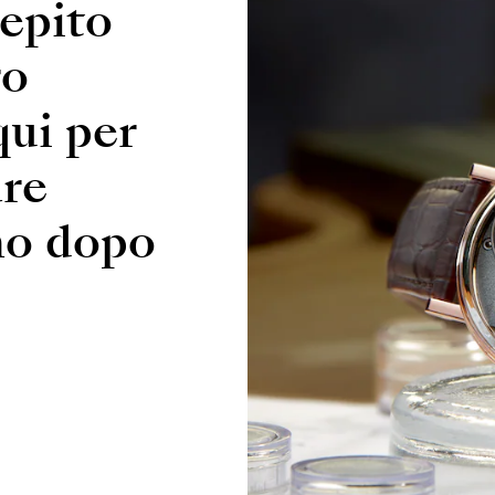
epito
ro
qui per
are
no dopo