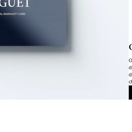
O
d
d
c