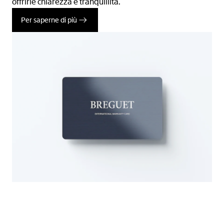
offrirle chiarezza e tranquillità.
Per saperne di più