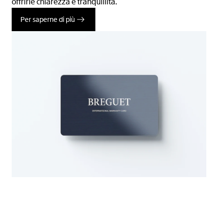
offrirle chiarezza e tranquillità.
Per saperne di più