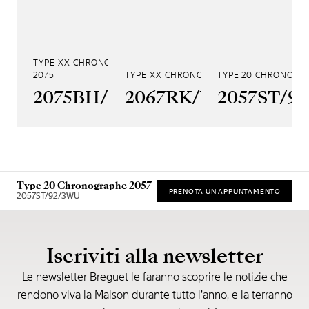
TYPE XX CHRONOGRAPHE
2075
TYPE XX CHRONOGRAPHE 2067
TYPE 20 CHRONOGR
2075BH/99/398
2067RK/Y9/9WU
2057ST/9
Type 20 Chronographe 2057
PRENOTA UN APPUNTAMENTO
2057ST/92/3WU
* Prezzo di vendita consigliato
Iscriviti alla newsletter
Le newsletter Breguet le faranno scoprire le notizie che
rendono viva la Maison durante tutto l’anno, e la terranno