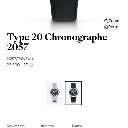
Zoom
Retro
Type 20 Chronographe
2057
2057ST/92/3WU
23.300 USD
Movimento
Diametro
Forma