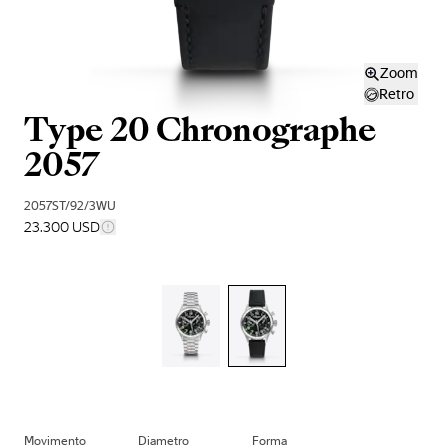
Zoom
Retro
Type 20 Chronographe
2057
2057ST/92/3WU
23.300 USD
Movimento
Diametro
Forma