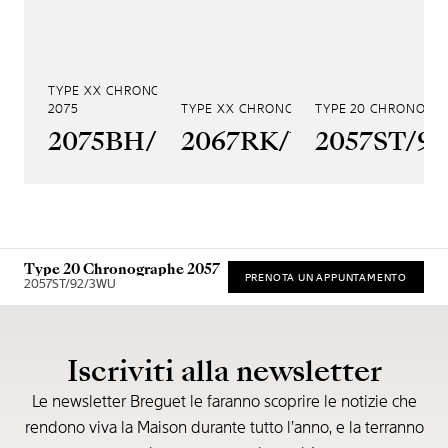
TYPE XX CHRONOGRAPHE
2075
TYPE XX CHRONOGRAPHE 2067
TYPE 20 CHRONOGR
2075BH/99/398
2067RK/Y9/9WU
2057ST/9
Type 20 Chronographe 2057
PRENOTA UN APPUNTAMENTO
2057ST/92/3WU
Prezzo consigliato al dettaglio (IVA incl.)
Iscriviti alla newsletter
Le newsletter Breguet le faranno scoprire le notizie che
rendono viva la Maison durante tutto l’anno, e la terranno