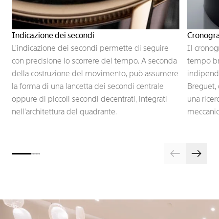
Indicazione dei secondi
Cronogr
L’indicazione dei secondi permette di seguire
Il cronog
con precisione lo scorrere del tempo. A seconda
tempo br
della costruzione del movimento, può assumere
indipende
la forma di una lancetta dei secondi centrale
Breguet, 
oppure di piccoli secondi decentrati, integrati
una ricerc
nell’architettura del quadrante.
meccanic