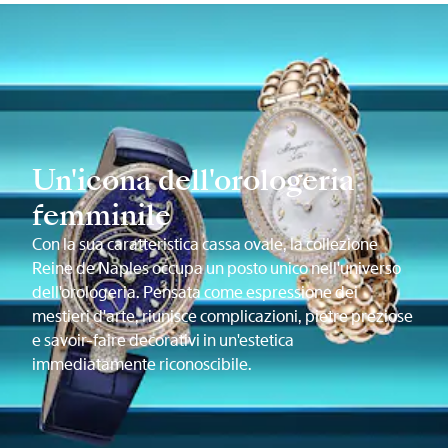
Un'icona dell'orologeria
femminile
Con la sua caratteristica cassa ovale, la collezione
Reine de Naples occupa un posto unico nell'universo
dell'orologeria. Pensata come espressione dei
mestieri d'arte, riunisce complicazioni, pietre preziose
e savoir-faire decorativi in un'estetica
immediatamente riconoscibile.