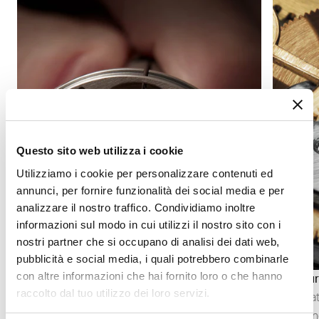
Questo sito web utilizza i cookie
Utilizziamo i cookie per personalizzare contenuti ed
annunci, per fornire funzionalità dei social media e per
analizzare il nostro traffico. Condividiamo inoltre
informazioni sul modo in cui utilizzi il nostro sito con i
nostri partner che si occupano di analisi dei dati web,
pubblicità e social media, i quali potrebbero combinarle
con altre informazioni che hai fornito loro o che hanno
Anglage
Satinatur
raccolto dal tuo utilizzo dei loro servizi.
L’anglage consiste nello smussare e poi lucidare
La satina
gli spigoli dei componenti del movimento.
preparano