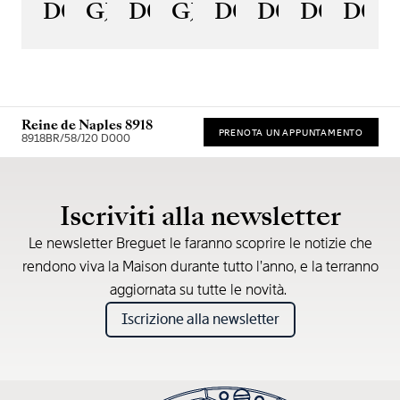
D0
GJ29BH89254DD5J4
D0
GJE25BH20.8985DB
D0
D0
D0
D00
Reine de Naples 8918
PRENOTA UN APPUNTAMENTO
8918BR/58/J20 D000
Prezzo consigliato al dettaglio (IVA incl.)
Iscriviti alla newsletter
Le newsletter Breguet le faranno scoprire le notizie che
rendono viva la Maison durante tutto l’anno, e la terranno
aggiornata su tutte le novità.
Iscrizione alla newsletter