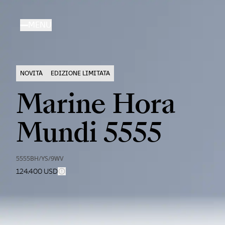
Salta
al
MENU
contenuto
principale
NOVITÀ
EDIZIONE LIMITATA
Marine Hora
Mundi 5555
5555BH/YS/9WV
124.400 USD