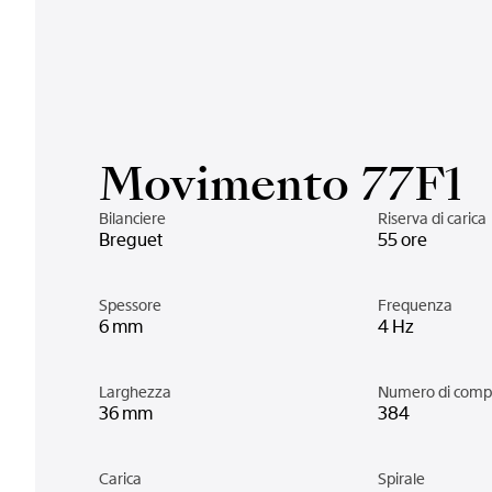
Movimento 77F1
Bilanciere
Riserva di carica
Breguet
55 ore
Spessore
Frequenza
6 mm
4 Hz
Larghezza
Numero di comp
36 mm
384
Carica
Spirale