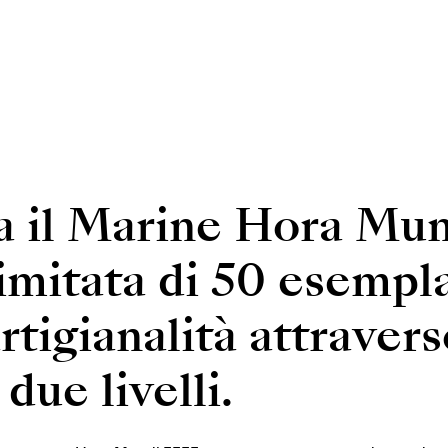
a il Marine Hora Mun
limitata di 50 esempl
rtigianalità attraver
due livelli.