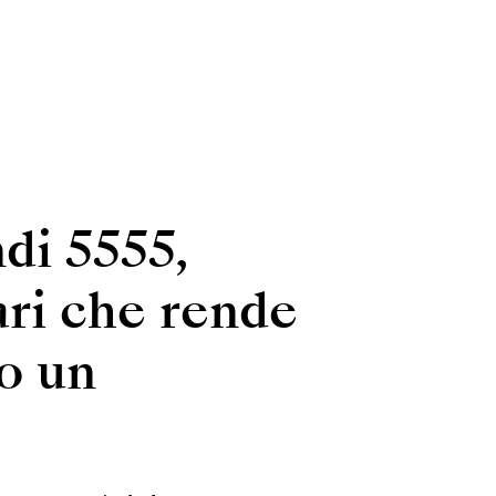
di 5555,
ari che rende
so un