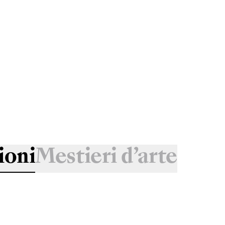
ioni
Mestieri d’arte