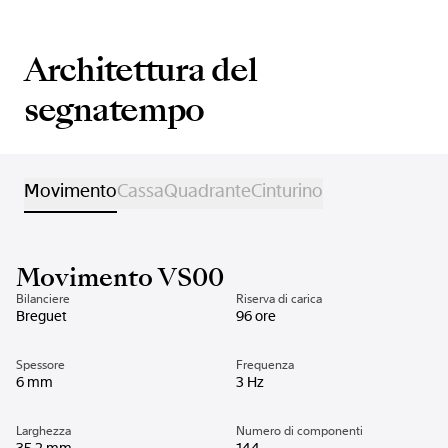
Architettura del
segnatempo
Movimento
Cassa
Quadrante
Cinturino
Movimento VS00
Bilanciere
Riserva di carica
Breguet
96 ore
Spessore
Frequenza
6 mm
3 Hz
Larghezza
Numero di componenti