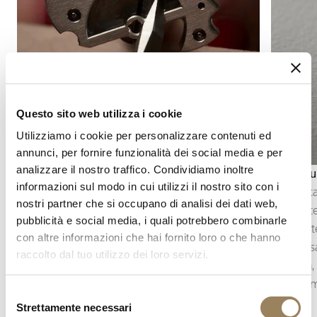
Questo sito web utilizza i cookie
Utilizziamo i cookie per personalizzare contenuti ed
annunci, per fornire funzionalità dei social media e per
analizzare il nostro traffico. Condividiamo inoltre
Anglage
Smaltatu
informazioni sul modo in cui utilizzi il nostro sito con i
L’anglage consiste nello smussare e poi lucidare
La smalta
nostri partner che si occupano di analisi dei dati web,
gli spigoli dei componenti del movimento.
poi cuoce
pubblicità e social media, i quali potrebbero combinarle
Questa finitura sottolinea i contorni delle parti,
fino a ot
con altre informazioni che hai fornito loro o che hanno
cattura la luce e rivela la precisione del lavoro
Questo sa
raccolto dal tuo utilizzo dei loro servizi.
apportato al minimo dettaglio.
estrema, 
comprome
Selezione
Strettamente necessari
del