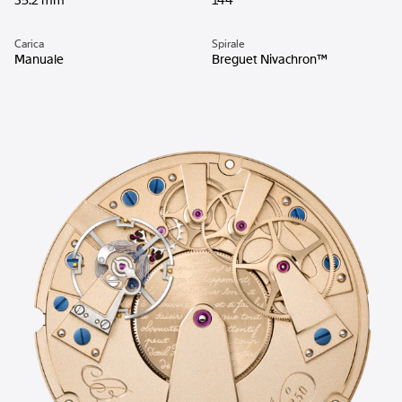
35.2 mm
144
Carica
Spirale
Manuale
Breguet Nivachron™