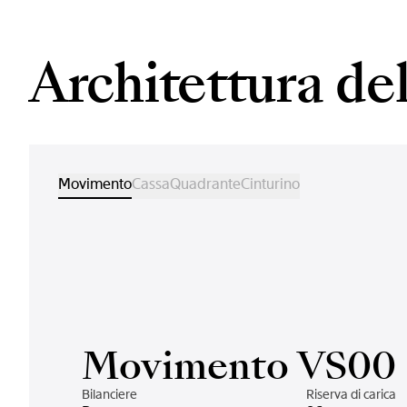
Architettura d
Movimento
Cassa
Quadrante
Cinturino
Movimento VS00
Bilanciere
Riserva di carica