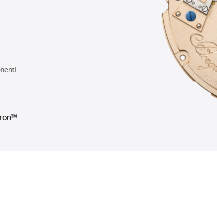
nenti
hron™