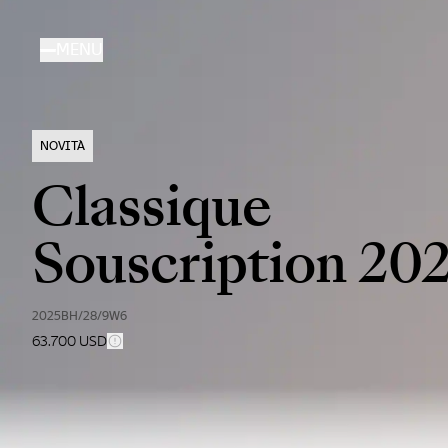
Salta
al
MENU
contenuto
principale
NOVITÀ
Classique
Souscription 20
2025BH/28/9W6
63.700 USD