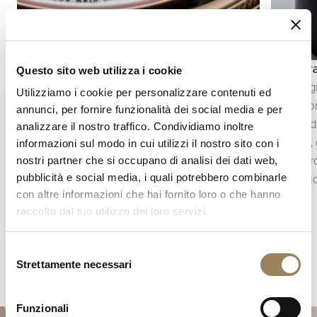
Indicazione dei secondi
Cronogr
Questo sito web utilizza i cookie
L’indicazione dei secondi permette di seguire
Il cronog
Utilizziamo i cookie per personalizzare contenuti ed
con precisione lo scorrere del tempo. A seconda
tempo br
annunci, per fornire funzionalità dei social media e per
della costruzione del movimento, può assumere
indipende
analizzare il nostro traffico. Condividiamo inoltre
la forma di una lancetta dei secondi centrale
Breguet, 
informazioni sul modo in cui utilizzi il nostro sito con i
oppure di piccoli secondi decentrati, integrati
una ricerc
nostri partner che si occupano di analisi dei dati web,
pubblicità e social media, i quali potrebbero combinarle
nell’architettura del quadrante.
meccanic
con altre informazioni che hai fornito loro o che hanno
raccolto dal tuo utilizzo dei loro servizi.
Selezione
Strettamente necessari
del
consenso
Funzionali