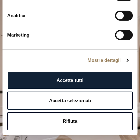
Analitici
Marketing
Pianifica il tuo momento
d’eccezione
Mostra dettagli
Esplora le nostre creazioni orologiere in una delle
nostre boutique.
Accetta tutti
PIANIFICA LA TUA VISITA
Accetta selezionati
Rifiuta