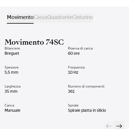
Movimento
Cassa
Quadrante
Cinturino
Movimento 74SC
Bilanciere
Riserva di carica
Breguet
60 ore
Spessore
Frequenza
5.5 mm
10 Hz
Larghezza
Numero di componenti
35 mm
361
Carica
Spirale
Manuale
Spirale piatta in silicio